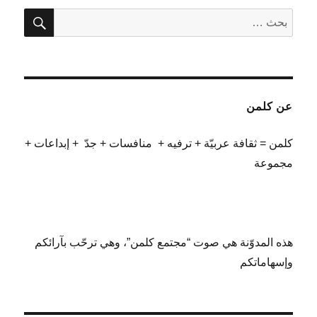
بحث
البحث
عن:
عن كلمن
كلمن = ثقافة عربيّة + ترفيه + منافسات + جدّ + إبداعات +
مجموعة
هذه المدوّنة هي صوت “مجتمع كلمن”، وهي ترحّب بآرائكم
وإسهاماتكم