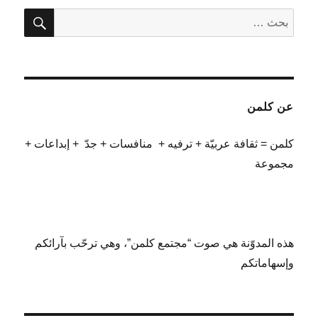
بحث
البحث
عن:
عن كلمن
كلمن = ثقافة عربيّة + ترفيه + منافسات + جدّ + إبداعات +
مجموعة
هذه المدوّنة هي صوت “مجتمع كلمن”، وهي ترحّب بآرائكم
وإسهاماتكم