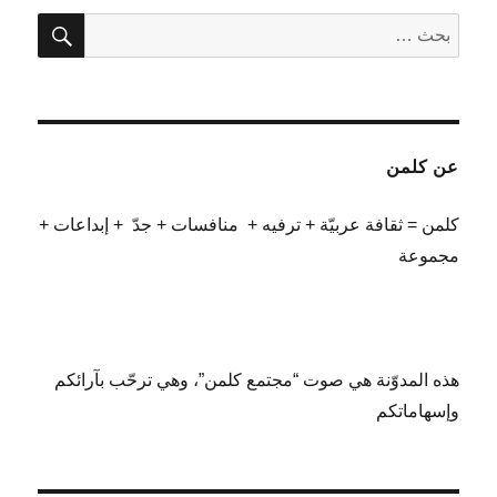
بحث
البحث
عن:
عن كلمن
كلمن = ثقافة عربيّة + ترفيه + منافسات + جدّ + إبداعات +
مجموعة
هذه المدوّنة هي صوت “مجتمع كلمن”، وهي ترحّب بآرائكم
وإسهاماتكم