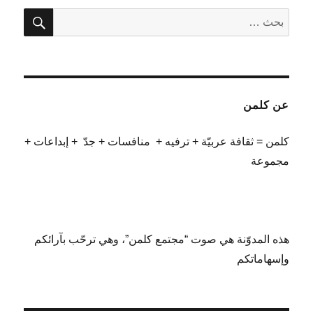
بحث
البحث
عن:
عن كلمن
كلمن = ثقافة عربيّة + ترفيه + منافسات + جدّ + إبداعات +
مجموعة
هذه المدوّنة هي صوت “مجتمع كلمن”، وهي ترحّب بآرائكم
وإسهاماتكم