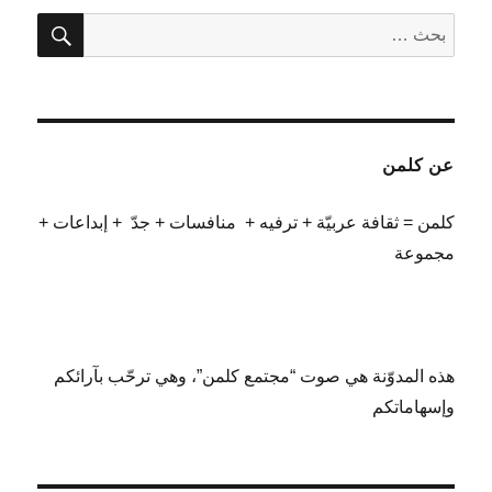
بحث
البحث
عن:
عن كلمن
كلمن = ثقافة عربيّة + ترفيه + منافسات + جدّ + إبداعات +
مجموعة
هذه المدوّنة هي صوت “مجتمع كلمن”، وهي ترحّب بآرائكم
وإسهاماتكم