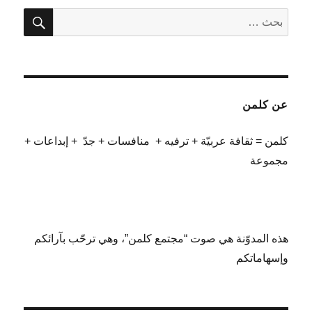
بحث
البحث
عن:
عن كلمن
كلمن = ثقافة عربيّة + ترفيه + منافسات + جدّ + إبداعات +
مجموعة
هذه المدوّنة هي صوت “مجتمع كلمن”، وهي ترحّب بآرائكم
وإسهاماتكم