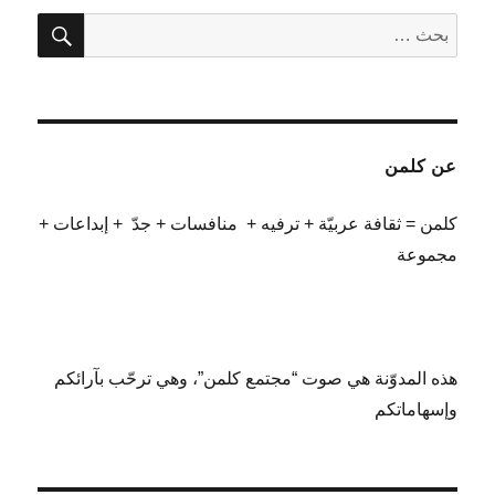
بحث
البحث
عن:
عن كلمن
كلمن = ثقافة عربيّة + ترفيه + منافسات + جدّ + إبداعات +
مجموعة
هذه المدوّنة هي صوت “مجتمع كلمن”، وهي ترحّب بآرائكم
وإسهاماتكم