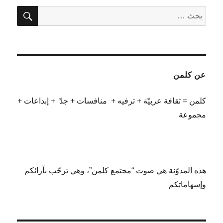
بحث
البحث
عن:
عن كلمن
كلمن = ثقافة عربيّة + ترفيه + منافسات + جدّ + إبداعات +
مجموعة
هذه المدوّنة هي صوت “مجتمع كلمن”، وهي ترحّب بآرائكم
وإسهاماتكم