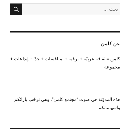
بحث
البحث
عن:
عن كلمن
كلمن = ثقافة عربيّة + ترفيه + منافسات + جدّ + إبداعات +
مجموعة
هذه المدوّنة هي صوت “مجتمع كلمن”، وهي ترحّب بآرائكم
وإسهاماتكم