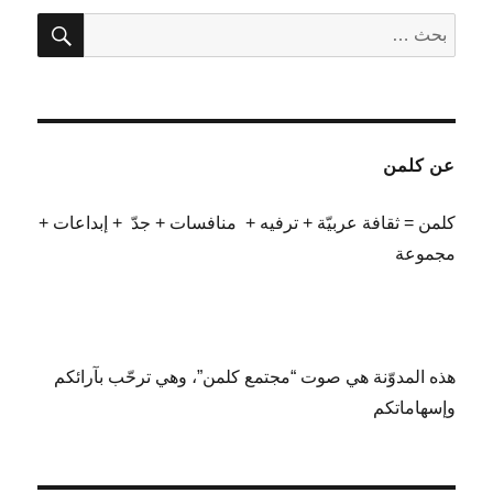
بحث
البحث
عن:
عن كلمن
كلمن = ثقافة عربيّة + ترفيه + منافسات + جدّ + إبداعات +
مجموعة
هذه المدوّنة هي صوت “مجتمع كلمن”، وهي ترحّب بآرائكم
وإسهاماتكم