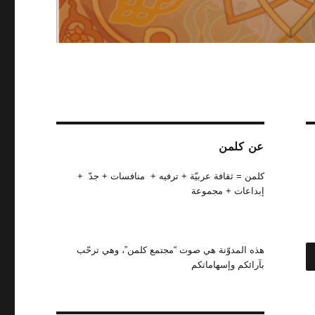
عن كلمن
كلمن = ثقافة عربيّة + ترفيه + منافسات + جدّ +
إبداعات + مجموعة
بحث
هذه المدوّنة هي صوت “مجتمع كلمن”، وهي ترحّب
بآرائكم وإسهاماتكم