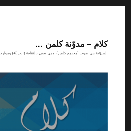
كلام – مدوّنة كلمن …
المدوّنة هي صوت “مجتمع كلمن”، وهي تعنى بالثقافة (العربيّة) ومواردها