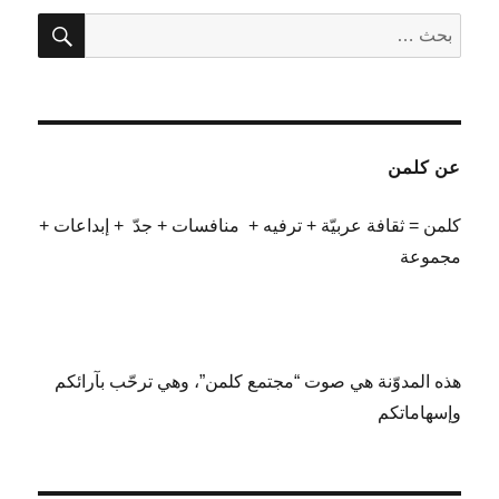
بحث
البحث
عن:
عن كلمن
كلمن = ثقافة عربيّة + ترفيه + منافسات + جدّ + إبداعات +
مجموعة
هذه المدوّنة هي صوت “مجتمع كلمن”، وهي ترحّب بآرائكم
وإسهاماتكم